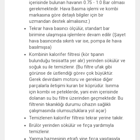
içerisinde bulunan havanın 0.75 - 1.0 Bar olması
gerekmektedir. Hava Basma işlemi ve kombi
markasına göre detaylı bilgiler için bir
uzmandan destek almalısınız.)
Tekrar hava basıncı ölçülür, standart bar
birimine ulaşmışsa işlemlere devam edilir (Şayet
hava basıncında sıkıntı var ise, pompa ile hava
basılmışsa)
Kombinin kalorifer filtresi (kör tıpanın
bulunduğu tesisatta yer alır) yerinden sökülür ve
soğuk su ile temizlenir. (Bu filtre ufak gibi
görünse de üstlendiği görev çok büyüktür.
Gerek devirdaim motoru ve gerekse diğer
parçalarla iletişimi kuran bir köprüdür. Isınma
için kombi ve peteklerde, yani evin içerisinde
dolanan su bu filtre üzerinden geçmektedir. Bu
filtrenin tıkanıklığı durumu cihazın sağlıklı
çalışmasında olumsuzluklara yol açar)
Temizlenen kalorifer filtresi tekrar yerine takılır.
Brülör yerinden sökülür ve fırça yardımıyla
temizlenir.
Yanma haznesinin etrafı yine fırça vasıtasıyla