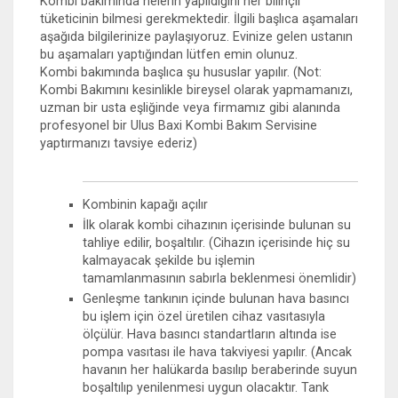
Kombi bakımında nelerin yapıldığını her bilinçli
tüketicinin bilmesi gerekmektedir. İlgili başlıca aşamaları
aşağıda bilgilerinize paylaşıyoruz. Evinize gelen ustanın
bu aşamaları yaptığından lütfen emin olunuz.
Kombi bakımında başlıca şu hususlar yapılır. (Not:
Kombi Bakımını kesinlikle bireysel olarak yapmamanızı,
uzman bir usta eşliğinde veya firmamız gibi alanında
profesyonel bir Ulus Baxi Kombi Bakım Servisine
yaptırmanızı tavsiye ederiz)
Kombinin kapağı açılır
İlk olarak kombi cihazının içerisinde bulunan su
tahliye edilir, boşaltılır. (Cihazın içerisinde hiç su
kalmayacak şekilde bu işlemin
tamamlanmasının sabırla beklenmesi önemlidir)
Genleşme tankının içinde bulunan hava basıncı
bu işlem için özel üretilen cihaz vasıtasıyla
ölçülür. Hava basıncı standartların altında ise
pompa vasıtası ile hava takviyesi yapılır. (Ancak
havanın her halükarda basılıp beraberinde suyun
boşaltılıp yenilenmesi uygun olacaktır. Tank