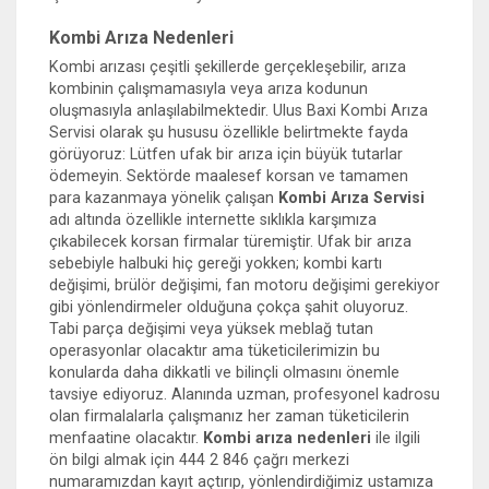
Kombi Arıza Nedenleri
Kombi arızası çeşitli şekillerde gerçekleşebilir, arıza
kombinin çalışmamasıyla veya arıza kodunun
oluşmasıyla anlaşılabilmektedir. Ulus Baxi Kombi Arıza
Servisi olarak şu hususu özellikle belirtmekte fayda
görüyoruz: Lütfen ufak bir arıza için büyük tutarlar
ödemeyin. Sektörde maalesef korsan ve tamamen
para kazanmaya yönelik çalışan
Kombi Arıza Servisi
adı altında özellikle internette sıklıkla karşımıza
çıkabilecek korsan firmalar türemiştir. Ufak bir arıza
sebebiyle halbuki hiç gereği yokken; kombi kartı
değişimi, brülör değişimi, fan motoru değişimi gerekiyor
gibi yönlendirmeler olduğuna çokça şahit oluyoruz.
Tabi parça değişimi veya yüksek meblağ tutan
operasyonlar olacaktır ama tüketicilerimizin bu
konularda daha dikkatli ve bilinçli olmasını önemle
tavsiye ediyoruz. Alanında uzman, profesyonel kadrosu
olan firmalalarla çalışmanız her zaman tüketicilerin
menfaatine olacaktır.
Kombi arıza nedenleri
ile ilgili
ön bilgi almak için 444 2 846 çağrı merkezi
numaramızdan kayıt açtırıp, yönlendirdiğimiz ustamıza