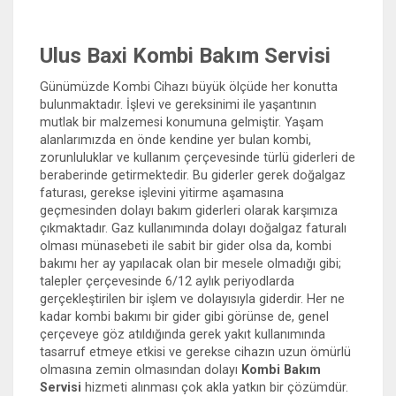
Ulus Baxi Kombi Bakım Servisi
Günümüzde Kombi Cihazı büyük ölçüde her konutta
bulunmaktadır. İşlevi ve gereksinimi ile yaşantının
mutlak bir malzemesi konumuna gelmiştir. Yaşam
alanlarımızda en önde kendine yer bulan kombi,
zorunluluklar ve kullanım çerçevesinde türlü giderleri de
beraberinde getirmektedir. Bu giderler gerek doğalgaz
faturası, gerekse işlevini yitirme aşamasına
geçmesinden dolayı bakım giderleri olarak karşımıza
çıkmaktadır. Gaz kullanımında dolayı doğalgaz faturalı
olması münasebeti ile sabit bir gider olsa da, kombi
bakımı her ay yapılacak olan bir mesele olmadığı gibi;
talepler çerçevesinde 6/12 aylık periyodlarda
gerçekleştirilen bir işlem ve dolayısıyla giderdir. Her ne
kadar kombi bakımı bir gider gibi görünse de, genel
çerçeveye göz atıldığında gerek yakıt kullanımında
tasarruf etmeye etkisi ve gerekse cihazın uzun ömürlü
olmasına zemin olmasından dolayı
Kombi Bakım
Servisi
hizmeti alınması çok akla yatkın bir çözümdür.